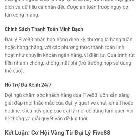
dịch và dữ liệu cá nhân đều được an toàn trước nguy cơ
tấn công mạng.
Chính Sách Thanh Toán Minh Bạch
Đại lý Five88 nhận hoa hồng định kỳ, thường là hàng tuần
hoặc hàng tháng, với các phương thức thanh toán linh
hoạt như chuyển khoản ngân hàng, ví điện tử. Quá trình rút
tiền nhanh chóng, không mất phí (trừ trường hợp sử dụng
thẻ cào).
Hỗ Trợ Đa Kênh 24/7
Đội ngũ chăm sóc khách hàng của Five88 luôn sẵn sàng
giải đáp mọi thắc mắc của đại lý qua live chat, email hoặc
hotline. Điều này giúp các đại lý mới dễ dàng làm quen với
hệ thống và giải quyết vấn đề kịp thời.
Kết Luận: Cơ Hội Vàng Từ Đại Lý Five88