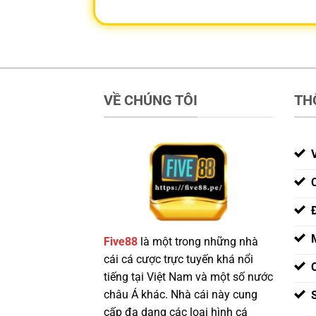
casino, thể thao, bắn cá, slot game và nh
Five88 luôn đặt lợi ích khách hàng lên
trải nghiệm cá cược thú vị và an toàn. C
Tổng quan về sân chơi c
VỀ CHÚNG TÔI
TH
Five88 xuất hiện vào thị trường cá cược
nhiều sản phẩm cá cược đa dạng cùng vớ
Hiện tại, nhà cái này đã nhận được giấy
chuẩn để tổ chức này cấp giấy phép.
Fiv
Như giới thiệu ở trên thì five88 đang cu
Những kèo cược thể thao toàn những giả
Five88
là một trong những nhà
cái cá cược trực tuyến khá nổi
Để tạo cho người chơi nhiều niềm vui khi
tiếng tại Việt Nam và một số nước
khác. Đây chính là cơ hội để người chơi
châu Á khác. Nhà cái này cung
cấp đa dạng các loại hình cá