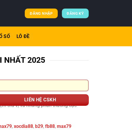
ĐĂNG NHẬP
ĐĂNG KÝ
Ổ SỐ
LÔ ĐỀ
I NHẤT 2025
ame, Five88 không chỉ mang đến những
LIÊN HỆ CSKH
hiệm thú vị và những phần thưởng cực
max79
,
xocdia88
,
b29
,
fb88
,
max79