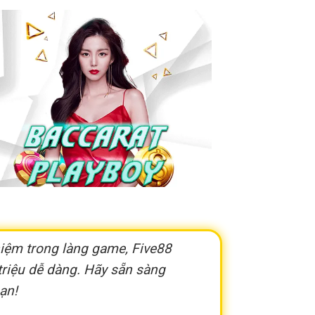
hiệm trong làng game, Five88
triệu dễ dàng. Hãy sẵn sàng
ạn!