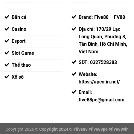
Bắn cá
Brand: Five88 – FV88
Casino
Địa chỉ: 170/29 Lạc
Long Quân, Phường 8,
Esport
Tân Bình, Hồ Chí Minh,
Việt Nam
Slot Game
SDT: 0327528383
Thể thao
Website:
Xổ số
https://apco.in.net/
Email:
five88pe@gmail.com
Copyright 2026 ©
Copyright 2024 © #five88 #five88pe #five88vin