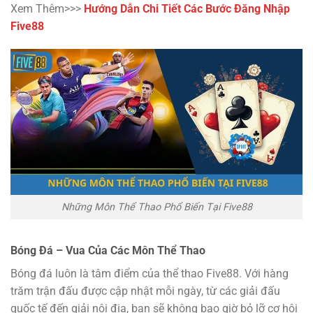
Xem Thêm>>>
Hướng Dẫn Chi Tiết Các Bước Đăng Nhập
Five88
Những Môn Thể Thao Phổ Biến Tại Five88
Bóng Đá – Vua Của Các Môn Thể Thao
Bóng đá luôn là tâm điểm của thể thao Five88. Với hàng
trăm trận đấu được cập nhật mỗi ngày, từ các giải đấu
quốc tế đến giải nội địa, bạn sẽ không bao giờ bỏ lỡ cơ hội