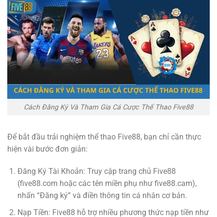
Cách Đăng Ký Và Tham Gia Cá Cược Thể Thao Five88
Để bắt đầu trải nghiệm thể thao Five88, bạn chỉ cần thực
hiện vài bước đơn giản:
Đăng Ký Tài Khoản: Truy cập trang chủ Five88
(five88.com hoặc các tên miền phụ như five88.cam),
nhấn “Đăng ký” và điền thông tin cá nhân cơ bản.
Nạp Tiền: Five88 hỗ trợ nhiều phương thức nạp tiền như