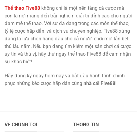
Thể thao Five88
không chỉ là một nền tảng cá cược mà
còn là nơi mang đến trải nghiệm giải trí đỉnh cao cho người
đam mê thể thao. Với sự đa dạng trong các môn thể thao,
tỷ lệ cược hấp dẫn, và dịch vụ chuyên nghiệp, Five88 xứng
đáng là lựa chọn hàng đầu cho cả người chơi mới lẫn bet
thủ lâu năm. Nếu bạn đang tìm kiếm một sân chơi cá cược
uy tín và thú vị, hãy thử ngay thể thao Five88 để cảm nhận
sự khác biệt!
Hãy đăng ký ngay hôm nay và bắt đầu hành trình chinh
phục những kèo cược hấp dẫn cùng
nhà cái Five88
!
VỀ CHÚNG TÔI
THÔNG TIN