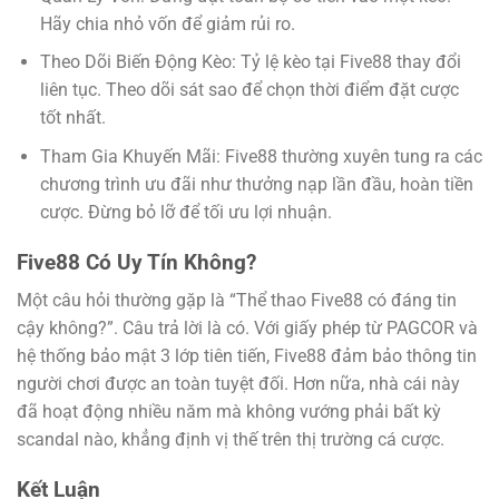
Hãy chia nhỏ vốn để giảm rủi ro.
Theo Dõi Biến Động Kèo: Tỷ lệ kèo tại Five88 thay đổi
liên tục. Theo dõi sát sao để chọn thời điểm đặt cược
tốt nhất.
Tham Gia Khuyến Mãi: Five88 thường xuyên tung ra các
chương trình ưu đãi như thưởng nạp lần đầu, hoàn tiền
cược. Đừng bỏ lỡ để tối ưu lợi nhuận.
Five88 Có Uy Tín Không?
Một câu hỏi thường gặp là “Thể thao Five88 có đáng tin
cậy không?”. Câu trả lời là có. Với giấy phép từ PAGCOR và
hệ thống bảo mật 3 lớp tiên tiến, Five88 đảm bảo thông tin
người chơi được an toàn tuyệt đối. Hơn nữa, nhà cái này
đã hoạt động nhiều năm mà không vướng phải bất kỳ
scandal nào, khẳng định vị thế trên thị trường cá cược.
Kết Luận